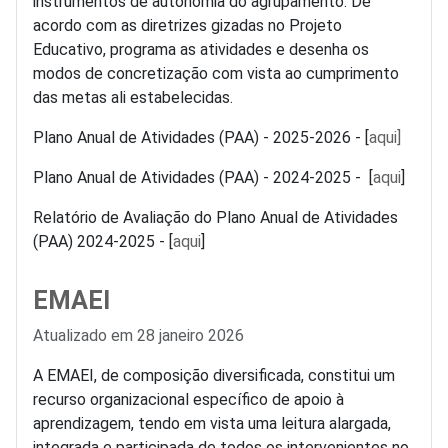
instrumentos de autonomia do agrupamento. De
acordo com as diretrizes gizadas no Projeto
Educativo, programa as atividades e desenha os
modos de concretização com vista ao cumprimento
das metas ali estabelecidas.
Plano Anual de Atividades (PAA) - 2025-2026 - [
aqui]
Plano Anual de Atividades (PAA) - 2024-2025 - [
aqui
]
Relatório de Avaliação do Plano Anual de Atividades
(PAA) 2024-2025 - [
aqui
]
EMAEI
Detalhes
Atualizado em 28 janeiro 2026
A EMAEI, de composição diversificada, constitui um
recurso organizacional específico de apoio à
aprendizagem, tendo em vista uma leitura alargada,
integrada e participada de todos os intervenientes no