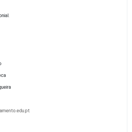
nial.
o
eca
queira
amento.edu.pt