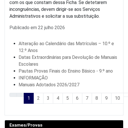
com os que constam dessa Ficha. Se detetarem
incongruências, devem dirigir-se aos Serviços
Administrativos e solicitar a sua substituição.
Detalhes
Publicado em 22 julho 2026
Alteração ao Calendário das Matrículas – 10.º e
12.º Anos
Datas Extraordinárias para Devolução de Manuais
Escolares
Pautas Provas Finais do Ensino Básico - 9.º ano
INFORMAÇÃO
Manuais Adotados 2026/2027
1
2
3
4
5
6
7
8
9
10
Pág. 1 de 51
Exames/Provas