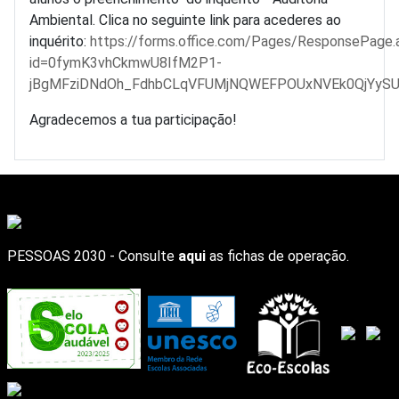
Ambiental. Clica no seguinte link para acederes ao
inquérito:
https://forms.office.com/Pages/ResponsePage.
id=0fymK3vhCkmwU8IfM2P1-
jBgMFziDNdOh_FdhbCLqVFUMjNQWEFPOUxNVEk0QjYyS
Agradecemos a tua participação!
PESSOAS 2030 - Consulte
aqui
as fichas de operação.