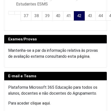
Estudantes ESMS
37
38
39
40
41
42
43
44
Pág. 42 de 51
Exames/Provas
Mantenha-se a par da informação relativa às provas
de avaliação externa consultando
esta página
.
E-mail e Teams
Plataforma Microsoft 365 Educação para todos os
alunos, docentes e não docentes do Agrupamento.
Para aceder
clique aqui
.