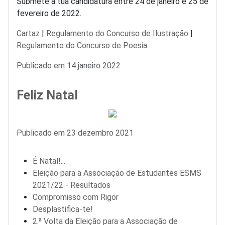
Submete a tua candidatura entre 24 de janeiro e 25 de
fevereiro de 2022.
Cartaz
|
Regulamento do Concurso de Ilustração
|
Regulamento do Concurso de Poesia
Detalhes
Publicado em 14 janeiro 2022
Feliz Natal
Detalhes
Publicado em 23 dezembro 2021
É Natal!...
Eleição para a Associação de Estudantes ESMS
2021/22 - Resultados
Compromisso com Rigor
Desplastifica-te!
2.ª Volta da Eleição para a Associação de