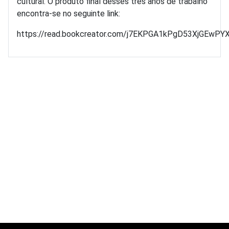
cultural. O produto final desses três anos de trabalho
encontra-se no seguinte link:
https://read.bookcreator.com/j7EKPGA1kPgD53XjGEw