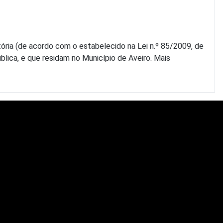
ória (de acordo com o estabelecido na Lei n.º 85/2009, de
blica, e que residam no Município de Aveiro. Mais