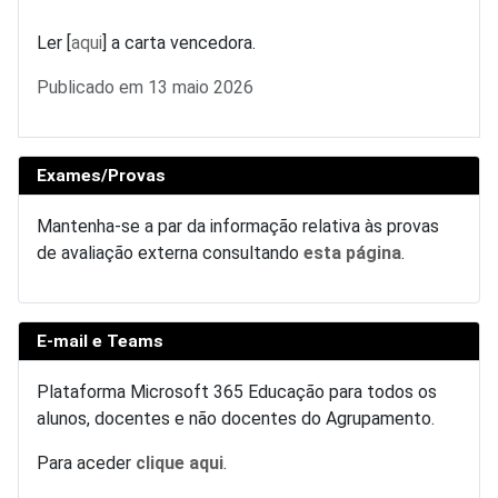
Ler [
aqui
] a carta vencedora.
Detalhes
Publicado em 13 maio 2026
Exames/Provas
Mantenha-se a par da informação relativa às provas
de avaliação externa consultando
esta página
.
E-mail e Teams
Plataforma Microsoft 365 Educação para todos os
alunos, docentes e não docentes do Agrupamento.
Para aceder
clique aqui
.