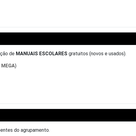
uição de
MANUAIS ESCOLARES
gratuitos (novos e usados).
s MEGA
)
centes do agrupamento.