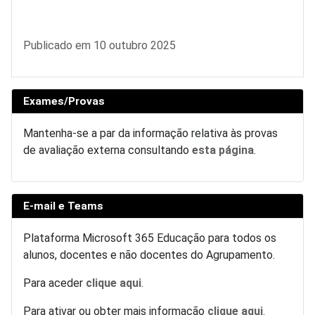
Detalhes
Publicado em 10 outubro 2025
Exames/Provas
Mantenha-se a par da informação relativa às provas
de avaliação externa consultando
esta página
.
E-mail e Teams
Plataforma Microsoft 365 Educação para todos os
alunos, docentes e não docentes do Agrupamento.
Para aceder
clique aqui
.
Para ativar ou obter mais informação
clique aqui
.