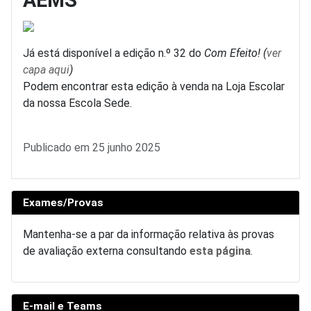
AEMS
Já está disponível a edição n.º 32 do
Com Efeito! (
ver
capa aqui
)
Podem encontrar esta edição à venda na Loja Escolar
da nossa Escola Sede.
Detalhes
Publicado em 25 junho 2025
Exames/Provas
Mantenha-se a par da informação relativa às provas
de avaliação externa consultando
esta página
.
E-mail e Teams