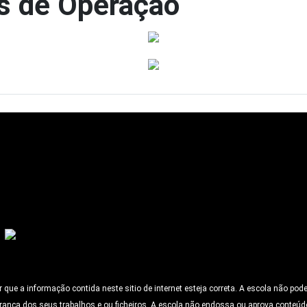
s de Operação
ue a informação contida neste sitio de internet esteja correta. A escola não pod
rança dos seus trabalhos e ou ficheiros. A escola não endossa ou aprova conteúd