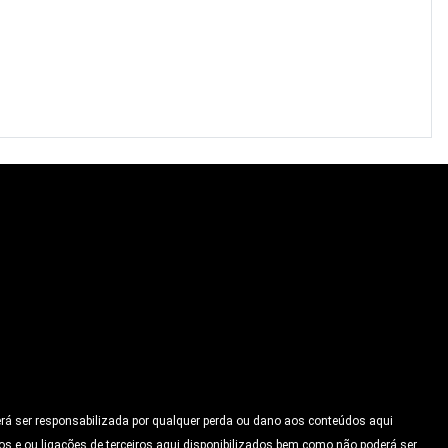
erá ser responsabilizada por qualquer perda ou dano aos conteúdos aqui
os e ou ligações de terceiros aqui disponibilizados bem como não poderá ser